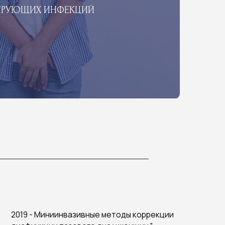
ниинвазивные методы коррекции
 тазового дна у женщин ",
медицинские коммуникации,
ология», Российский университет
родов, Москва.
ология», Первый Московский
венный медицинский
т им. И.М. Сеченова