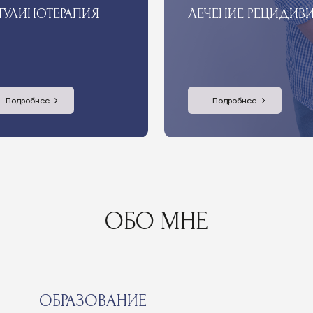
2019 - Ми
ОБРАЗОВАНИЕ
дисфункции
Открытые 
2008 г. - Ординатура по специальности
Москва.
"Урология", Астраханская государственная
ОБО МНЕ
2018 - «Ур
медицинская академия.
дружбы на
2006 - Диплом по специальности "Лечебное
2013 - «Ур
дело", Астраханская государственная
государст
медицинская академия.
университе