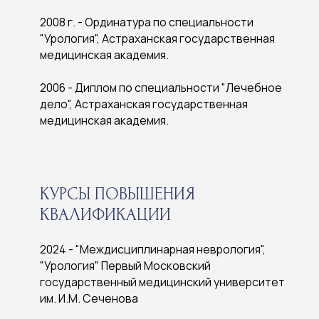
2013 - "Ул
Первый Мо
КУРСЫ ПОВЫШЕНИЯ
медицински
КВАЛИФИКАЦИИ
Сеченова
2024 - "Междисциплинарная неврология",
2009 - "Ме
"Урология" Первый Московский
здравоохра
государственный медицинский университет
государст
им. И.М. Сеченова
2009 - "Го
2022 - "Основы нейроурологии и уродинамики",
управление
Северо-западная Высшая медицинская школа
государст
2021 - Кафедра Урологии МГМСУ
усовершенствование по специальности
С
"Урогинекология"