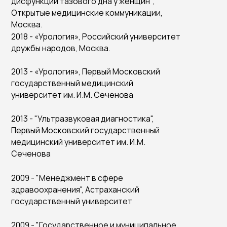
ьтразвуковая диагностика",
сковский государственный
й университет им. И.М.
неджмент в сфере
нения", Астраханский
венный университет
сударственное и муниципальное
", Волгоградская академия
венной службы
ертификаты специалиста