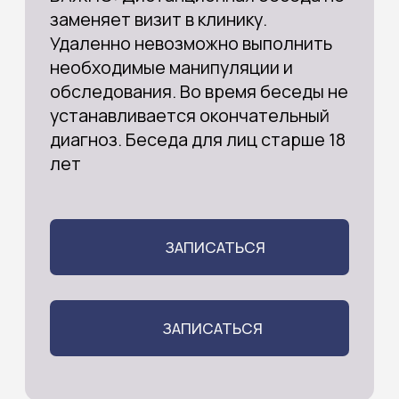
АННА БЕРДИЧЕВСКАЯ
Уролог, урогинеколог, нейроуролог,
Основатель и генеральный директор клиники
НКЦ «Нейроурологии и лечения тазовой боли»
г. Москва Действительный член ISSVD
Действующий член IСS
Действующий член GPHA и IPPS, NVA
Основатель онлайн-школы урогинекологии