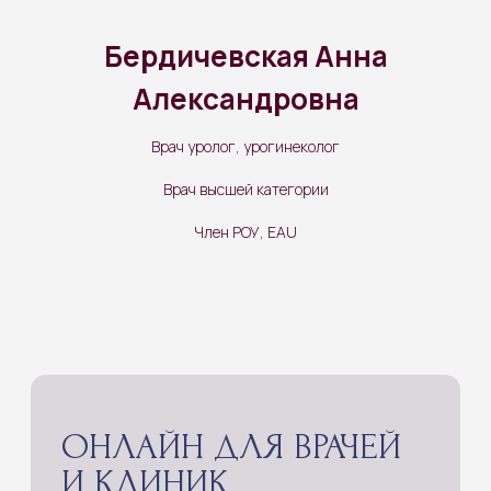
и в экономию самого дефицитного
ресурса — экспертного времени.
Бердичевская Анна
ПОДРОБНЕЕ
Александровна
Врач уролог, урогинеколог
Врач высшей категории
Член РОУ, EAU