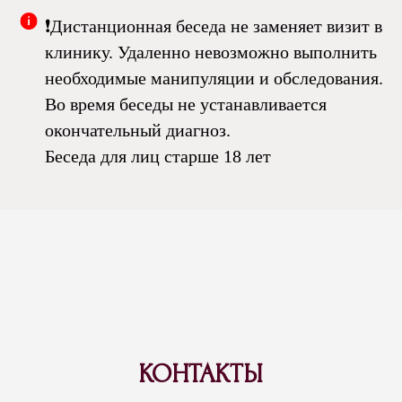
❗️Дистанционная беседа не заменяет визит в
клинику. Удаленно невозможно выполнить
необходимые манипуляции и обследования.
Во время беседы не устанавливается
окончательный диагноз.
Беседа для лиц старше 18 лет
ОНЛАЙН ДЛЯ ВРАЧЕЙ
И КЛИНИК
Онлайн услуга "Цифровой
ассистент"
ВАЖНО: Вы не просто покупаете
консультацию.
Вы инвестируете в удержание
КОНТАКТЫ
пациента, в свой
профессиональный авторитет